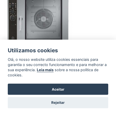
Utilizamos cookies
Olá, o nosso website utiliza cookies essenciais para
garantia o seu correcto funcionamento e para melhorar a
sua experiência.
Leia mais
sobre a nossa política de
cookies.
Forno Convector - Electrolux -
10*GN 1/1 - Gás
Aceitar
6.407,00€
+ IVA
Rejeitar
ADICIONAR