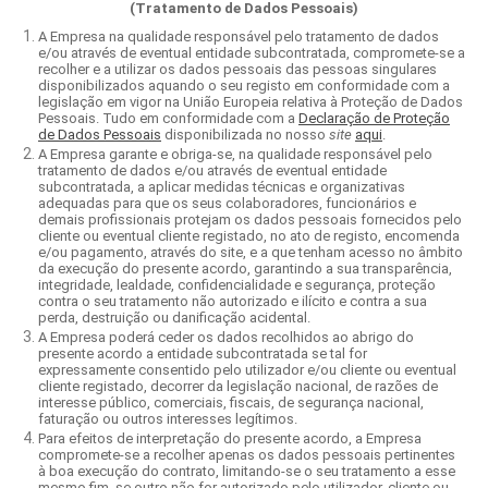
(Tratamento de Dados Pessoais)
A Empresa na qualidade responsável pelo tratamento de dados
e/ou através de eventual entidade subcontratada, compromete-se a
recolher e a utilizar os dados pessoais das pessoas singulares
disponibilizados aquando o seu registo em conformidade com a
legislação em vigor na União Europeia relativa à Proteção de Dados
Pessoais. Tudo em conformidade com a
Declaração de Proteção
de Dados Pessoais
disponibilizada no nosso
site
aqui
.
A Empresa garante e obriga-se, na qualidade responsável pelo
tratamento de dados e/ou através de eventual entidade
subcontratada, a aplicar medidas técnicas e organizativas
adequadas para que os seus colaboradores, funcionários e
demais profissionais protejam os dados pessoais fornecidos pelo
cliente ou eventual cliente registado, no ato de registo, encomenda
e/ou pagamento, através do site, e a que tenham acesso no âmbito
da execução do presente acordo, garantindo a sua transparência,
integridade, lealdade, confidencialidade e segurança, proteção
contra o seu tratamento não autorizado e ilícito e contra a sua
perda, destruição ou danificação acidental.
A Empresa poderá ceder os dados recolhidos ao abrigo do
presente acordo a entidade subcontratada se tal for
expressamente consentido pelo utilizador e/ou cliente ou eventual
cliente registado, decorrer da legislação nacional, de razões de
interesse público, comerciais, fiscais, de segurança nacional,
faturação ou outros interesses legítimos.
Para efeitos de interpretação do presente acordo, a Empresa
compromete-se a recolher apenas os dados pessoais pertinentes
à boa execução do contrato, limitando-se o seu tratamento a esse
mesmo fim, se outro não for autorizado pelo utilizador, cliente ou