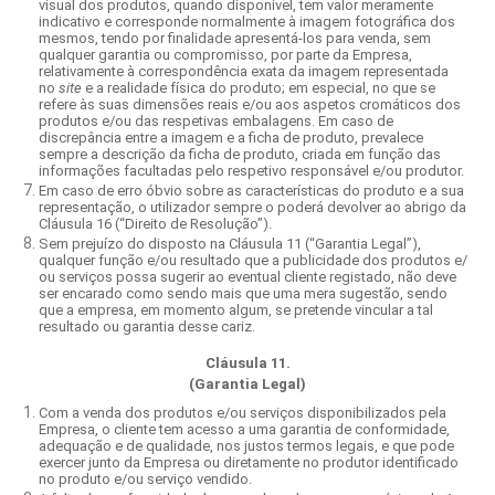
visual dos produtos, quando disponível, tem valor meramente
indicativo e corresponde normalmente à imagem fotográfica dos
mesmos, tendo por finalidade apresentá-los para venda, sem
qualquer garantia ou compromisso, por parte da Empresa,
relativamente à correspondência exata da imagem representada
no
site
e a realidade física do produto; em especial, no que se
refere às suas dimensões reais e/ou aos aspetos cromáticos dos
produtos e/ou das respetivas embalagens. Em caso de
discrepância entre a imagem e a ficha de produto, prevalece
sempre a descrição da ficha de produto, criada em função das
informações facultadas pelo respetivo responsável e/ou produtor.
Em caso de erro óbvio sobre as características do produto e a sua
representação, o utilizador sempre o poderá devolver ao abrigo da
Cláusula 16 (“Direito de Resolução”).
Sem prejuízo do disposto na Cláusula 11 (“Garantia Legal”),
qualquer função e/ou resultado que a publicidade dos produtos e/
ou serviços possa sugerir ao eventual cliente registado, não deve
ser encarado como sendo mais que uma mera sugestão, sendo
que a empresa, em momento algum, se pretende vincular a tal
resultado ou garantia desse cariz.
Cláusula 11.
(Garantia Legal)
Com a venda dos produtos e/ou serviços disponibilizados pela
Empresa, o cliente tem acesso a uma garantia de conformidade,
adequação e de qualidade, nos justos termos legais, e que pode
exercer junto da Empresa ou diretamente no produtor identificado
no produto e/ou serviço vendido.