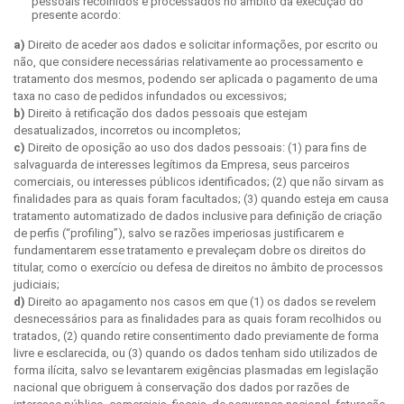
pessoais recolhidos e processados no âmbito da execução do
presente acordo:
a)
Direito de aceder aos dados e solicitar informações, por escrito ou
não, que considere necessárias relativamente ao processamento e
tratamento dos mesmos, podendo ser aplicada o pagamento de uma
taxa no caso de pedidos infundados ou excessivos;
b)
Direito à retificação dos dados pessoais que estejam
desatualizados, incorretos ou incompletos;
c)
Direito de oposição ao uso dos dados pessoais: (1) para fins de
salvaguarda de interesses legítimos da Empresa, seus parceiros
comerciais, ou interesses públicos identificados; (2) que não sirvam as
finalidades para as quais foram facultados; (3) quando esteja em causa
tratamento automatizado de dados inclusive para definição de criação
de perfis (“profiling”), salvo se razões imperiosas justificarem e
fundamentarem esse tratamento e prevaleçam dobre os direitos do
titular, como o exercício ou defesa de direitos no âmbito de processos
judiciais;
d)
Direito ao apagamento nos casos em que (1) os dados se revelem
desnecessários para as finalidades para as quais foram recolhidos ou
tratados, (2) quando retire consentimento dado previamente de forma
livre e esclarecida, ou (3) quando os dados tenham sido utilizados de
forma ilícita, salvo se levantarem exigências plasmadas em legislação
nacional que obriguem à conservação dos dados por razões de