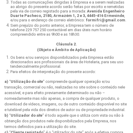
Todas as comunicações dirigidas à Empresa e a serem realizadas
ao abrigo do presente acordo serão feitas por escrito e remetidas
pela via de correio registado para a morada:
Avenida Engenheiro
Duarte Pacheco, 2180, Armazém 1, 2 e 3, 4445-416 Ermesinde
,
e/ou para o endereço de correio eletrónico:
formifri@gmail.com
.
Sem prejuízo do ponto anterior, a Empresa tem o número de
telefone 229 757 250 contactável em dias úteis num horário
compreendido entre as 9h00 e as 18h30.
Cláusula 2.
(Objeto e Âmbito de Aplicação)
Os bens e/ou serviços disponibilizados pela Empresa estão
direcionados aos profissionais da área de Hotelaria, para seu uso
tendencialmente profissional.
Para efeitos de interpretação do presente acordo:
a)
“
Utilização do
site
” compreende qualquer operação e/ou
transação, comercial ou não, realizadas no site sobre o conteúdo nele
acessível, e para efeito previamente determinado ou não –
nomeadamente mas não apenas, a compra de qualquer produto, o
download de vídeos, imagens, ou de outro conteúdo disponível no site
e tutelável pela vida dos direitos de autor ou de propriedade industrial.
b)
“
Utilizador do
site
” é todo aquele que o utiliza com vista ou não à
obtenção dos produtos nele disponibilizados pela Empresa, nos
termos definidos para a utilização do site.
c)
“
Cliente registado
” é o “utilizador do
site
” após a efetiva compra