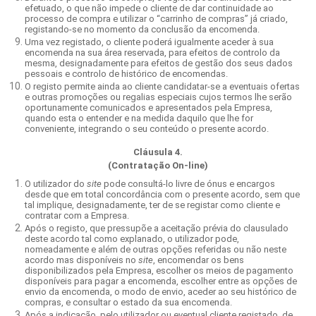
efetuado, o que não impede o cliente de dar continuidade ao
processo de compra e utilizar o “carrinho de compras” já criado,
registando-se no momento da conclusão da encomenda.
Uma vez registado, o cliente poderá igualmente aceder à sua
encomenda na sua área reservada, para efeitos de controlo da
mesma, designadamente para efeitos de gestão dos seus dados
pessoais e controlo de histórico de encomendas.
O registo permite ainda ao cliente candidatar-se a eventuais ofertas
e outras promoções ou regalias especiais cujos termos lhe serão
oportunamente comunicados e apresentados pela Empresa,
quando esta o entender e na medida daquilo que lhe for
conveniente, integrando o seu conteúdo o presente acordo.
Cláusula 4.
(Contratação On-line)
O utilizador do
site
pode consultá-lo livre de ónus e encargos
desde que em total concordância com o presente acordo, sem que
tal implique, designadamente, ter de se registar como cliente e
contratar com a Empresa.
Após o registo, que pressupõe a aceitação prévia do clausulado
deste acordo tal como explanado, o utilizador pode,
nomeadamente e além de outras opções referidas ou não neste
acordo mas disponíveis no
site
, encomendar os bens
disponibilizados pela Empresa, escolher os meios de pagamento
disponíveis para pagar a encomenda, escolher entre as opções de
envio da encomenda, o modo de envio, aceder ao seu histórico de
compras, e consultar o estado da sua encomenda.
Após a indicação, pelo utilizador ou eventual cliente registado, de