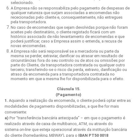
selecionado.
A Empresa não se responsabiliza pelo pagamento de despesas de
qualquer natureza que surjam associadas a encomendas não
rececionadas pelo cliente e, consequentemente, não entregues
pela transportadora.
No caso de encomendas que sejam devolvidas porque não foram
aceites pelo destinatário, o cliente registado ficará com um
histórico associado de não levantamento de encomendas e que
poderá justificar, caso a Empresa assim o entenda, a recusa de
novas encomendas.
A Empresa não será responsável se a mercadoria ou parte da
mesma se perder, extraviar, danificar ou atrasar em resultado de
circunstâncias fora do seu controlo ou de atos ou omissões por
parte do Cliente, da transportadora contratada ou qualquer outro
terceiro; transferindo-se o risco da perda, extravio, danificação ou
atraso da encomenda para a transportadora contratada no
momento em que a mesma lhe for disponibilizada para o efeito.
Cláusula 15.
(Pagamento)
1.
Aquando a realização da encomenda, o cliente poderá optar entre as
modalidades de pagamento disponibilizadas, a que lhe for mais
conveniente:
a)
Por “transferência bancária antecipada” – em que o pagamento é
realizado através de caixa de multibanco, ATM, ou através do
sistema
on-line
que esteja operacional através da instituição bancária
do cliente (
homebanking, MBWAY
), para o
IBAN PT50 0018