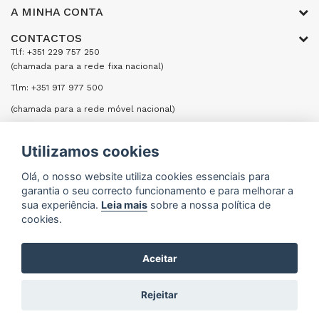
A MINHA CONTA
CONTACTOS
Tlf: +351 229 757 250
(chamada para a rede fixa nacional)
Tlm: +351 917 977 500
(chamada para a rede móvel nacional)
Email: encomendas@formifri.com
Utilizamos cookies
ENVIAR UMA MENSAGEM
Olá, o nosso website utiliza cookies essenciais para
garantia o seu correcto funcionamento e para melhorar a
sua experiência.
Leia mais
sobre a nossa política de
cookies.
Formifri | Especialistas em Equipamentos Hoteleiros
Aceitar
e Cozinhas Industriais © 2026
Rejeitar
DEVELOPED BY
ANM CONNECTION - MARKETING & WEB SPECIALISTS