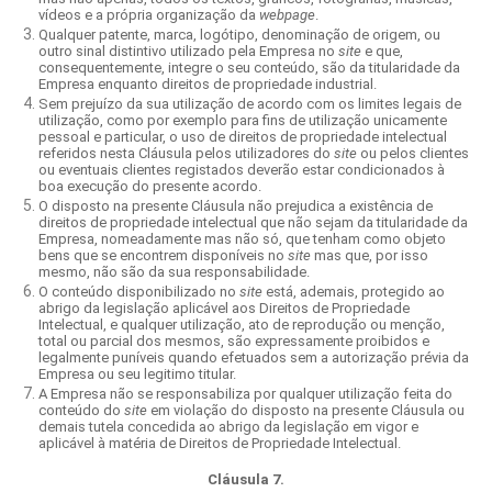
vídeos e a própria organização da
webpage
.
Qualquer patente, marca, logótipo, denominação de origem, ou
outro sinal distintivo utilizado pela Empresa no
site
e que,
consequentemente, integre o seu conteúdo, são da titularidade da
Empresa enquanto direitos de propriedade industrial.
Sem prejuízo da sua utilização de acordo com os limites legais de
utilização, como por exemplo para fins de utilização unicamente
pessoal e particular, o uso de direitos de propriedade intelectual
referidos nesta Cláusula pelos utilizadores do
site
ou pelos clientes
ou eventuais clientes registados deverão estar condicionados à
boa execução do presente acordo.
O disposto na presente Cláusula não prejudica a existência de
direitos de propriedade intelectual que não sejam da titularidade da
Empresa, nomeadamente mas não só, que tenham como objeto
bens que se encontrem disponíveis no
site
mas que, por isso
mesmo, não são da sua responsabilidade.
O conteúdo disponibilizado no
site
está, ademais, protegido ao
abrigo da legislação aplicável aos Direitos de Propriedade
Intelectual, e qualquer utilização, ato de reprodução ou menção,
total ou parcial dos mesmos, são expressamente proibidos e
legalmente puníveis quando efetuados sem a autorização prévia da
Empresa ou seu legitimo titular.
A Empresa não se responsabiliza por qualquer utilização feita do
conteúdo do
site
em violação do disposto na presente Cláusula ou
demais tutela concedida ao abrigo da legislação em vigor e
aplicável à matéria de Direitos de Propriedade Intelectual.
Cláusula 7.