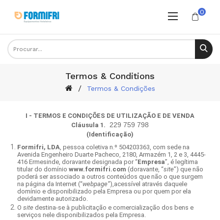
0
Termos & Conditions
Termos & Condições
I - TERMOS E CONDIÇÕES DE UTILIZAÇÃO E DE VENDA
229 759 798
Cláusula 1.
(Identificação)
Formifri, LDA
, pessoa coletiva n.º 504203363, com sede na
Avenida Engenheiro Duarte Pacheco, 2180, Armazém 1, 2 e 3, 4445-
416 Ermesinde, doravante designada por “
Empresa
”, é legítima
titular do domínio
www.formifri.com
(doravante, “
site
”) que não
poderá ser associado a outros conteúdos que não o que surgem
na página da Internet (“
webpage”
),acessível através daquele
domínio e disponibilizado pela Empresa ou por quem por ela
devidamente autorizado.
O
site
destina-se à publicitação e comercialização dos bens e
serviços nele disponibilizados pela Empresa.