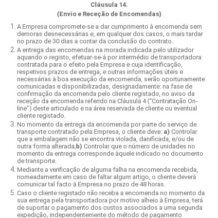
Cláusula 14.
(Envio e Receção de Encomendas)
A Empresa compromete-se a dar cumprimento à encomenda sem
demoras desnecessárias e, em qualquer dos casos, o mais tardar
no prazo de 30 dias a contar da conclusão do contrato.
A entrega das encomendas na morada indicada pelo utilizador
aquando o registo, efetuar-se-á por intermédio de transportadora
contratada para o efeito pela Empresa e cuja identificação,
respetivos prazos de entrega, e outras informações úteis e
necessárias à boa execução da encomenda, serão oportunamente
comunicadas e disponibilizadas, designadamente: na fase de
confirmação da encomenda pelo cliente registado, no aviso da
receção da encomenda referido na Cláusula 4 (“Contratação On-
line”) deste articulado e na área reservada de cliente ou eventual
cliente registado.
No momento da entrega da encomenda por parte do serviço de
transporte contratado pela Empresa, o cliente deve:
a)
Controlar
que a embalagem não se encontra violada, danificada, e/ou de
outra forma alterada;
b)
Controlar que o número de unidades no
momento da entrega corresponde àquele indicado no documento
de transporte.
Mediante a verificação de alguma falha na encomenda recebida,
nomeadamente em caso de faltar algum artigo, o cliente deverá
comunicar tal facto à Empresa no prazo de 48 horas.
Caso o cliente registado não receba a encomenda no momento da
sua entrega pela transportadora por motivo alheio à Empresa, terá
de suportar o pagamento dos custos associados a uma segunda
expedição, independentemente do método de pagamento