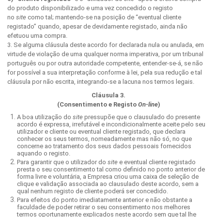
do produto disponibilizado e uma vez concedido o registo
no
site
como tal; mantendo-se na posição de “eventual cliente
registado” quando, apesar de devidamente registado, ainda não
efetuou uma compra.
3. Se alguma cláusula deste acordo for declarada nula ou anulada, em
virtude de violação de uma qualquer norma imperativa, por um tribunal
português ou por outra autoridade competente, entender-se-á, se não
for possível a sua interpretação conforme à lei, pela sua redução e tal
cláusula por não escrita, integrando-se a lacuna nos termos legais.
Cláusula 3.
(Consentimento e Registo
On-line
)
A boa utilização do
site
pressupõe que o clausulado do presente
acordo é expressa, irrefutável e incondicionalmente aceite pelo seu
utilizador e cliente ou eventual cliente registado, que declara
conhecer os seus termos, nomeadamente mas não só, no que
concerne ao tratamento dos seus dados pessoais fornecidos
aquando o registo.
Para garantir que o utilizador do
site
e eventual cliente registado
presta o seu consentimento tal como definido no ponto anterior de
forma livre e voluntária, a Empresa criou uma caixa de seleção de
clique e validação associada ao clausulado deste acordo, sem a
qual nenhum registo de cliente poderá ser concedido.
Para efeitos do ponto imediatamente anterior e não obstante a
faculdade de poder retirar o seu consentimento nos melhores
termos oportunamente explicados neste acordo sem que tal lhe