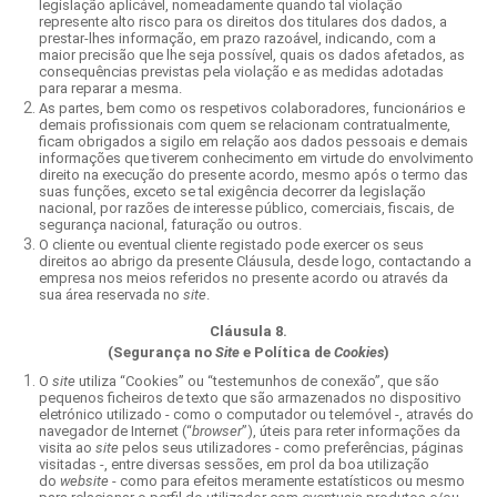
legislação aplicável, nomeadamente quando tal violação
represente alto risco para os direitos dos titulares dos dados, a
prestar-lhes informação, em prazo razoável, indicando, com a
maior precisão que lhe seja possível, quais os dados afetados, as
consequências previstas pela violação e as medidas adotadas
para reparar a mesma.
As partes, bem como os respetivos colaboradores, funcionários e
demais profissionais com quem se relacionam contratualmente,
ficam obrigados a sigilo em relação aos dados pessoais e demais
informações que tiverem conhecimento em virtude do envolvimento
direito na execução do presente acordo, mesmo após o termo das
suas funções, exceto se tal exigência decorrer da legislação
nacional, por razões de interesse público, comerciais, fiscais, de
segurança nacional, faturação ou outros.
O cliente ou eventual cliente registado pode exercer os seus
direitos ao abrigo da presente Cláusula, desde logo, contactando a
empresa nos meios referidos no presente acordo ou através da
sua área reservada no
site
.
Cláusula 8.
(Segurança no
Site
e Política de
Cookies
)
O
site
utiliza “Cookies” ou “testemunhos de conexão”, que são
pequenos ficheiros de texto que são armazenados no dispositivo
eletrónico utilizado - como o computador ou telemóvel -, através do
navegador de Internet (“
browser
”), úteis para reter informações da
visita ao
site
pelos seus utilizadores - como preferências, páginas
visitadas -, entre diversas sessões, em prol da boa utilização
do
website
- como para efeitos meramente estatísticos ou mesmo