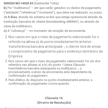
000326186114020 43
(Santander Totta);
b)
Por “multibanco” – em que serão gerados os dados de pagamento
(“entidade”/“referência”/”montante”), que deve ser realizado, no prazo
de
5 dias
, através do sistema
on-line
que esteja operacional através da
instituição bancária do cliente (
homebanking, MBWAY
), ou através de
caixa de multibanco;
c)
À “cobrança” – no momento da receção da encomenda.
Nos casos em que o meio de pagamento selecionado for o
referido na alínea a) do ponto imediatamente anterior -
transferência bancária antecipada -, o cliente terá de enviar
o comprovativo de pagamento para o endereço eletrónico da
Empresa.
Nos casos em que o meio de pagamento selecionado for um dos
referidos nas alíneas a) e b) do ponto 1 desta Cláusula -
transferência bancária antecipada ou multibanco -, o
processamento e envio da encomenda está dependente da
confirmação do pagamento.
Para efeitos do disposto no ponto imediatamente anterior, a
confirmação do pagamento ocorre quando:
Cláusula 16.
(Direito de Resolução)