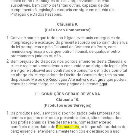
assim como de soluções de cariz organizacional interno
suscetíveis, bem como de tantas outras, capazes de dar
cumprimento à legislação europeia em vigor em matéria de
Proteção de Dados Pessoais.
Cláusula 9.
(Lei e Foro Competente)
Convenciona-se que todos os litígios eventuais emergentes da
interpretação e execução do presente acordo serão dirimidos à luz
da lei portuguesa e pelo Tribunal da Comarca do Porto, com
renúncia expressa a qualquer outro Tribunal, de qualquer outro
ordenamento jurídico ou não.
Sem prejuízo do disposto nos pontos anteriores desta Cláusula, o
cliente registado considerado consumidor ao abrigo da legislação
em vigor e aplicável aos contratos de consumo definidos como tal
ao abrigo da lei reguladora do Direito do Consumidor, tem na sua
disposição
Meios de Resolução Alternativa de Litígios
que poderá
consultar, desde logo, na nossa página da Internet
aqui
.
II - CONDIÇÕES GERAIS DE VENDA
Cláusula 10.
(Produtos e/ou Serviços)
Os produtos e/ou serviços disponibilizados pela Empresa nos
termos e para os efeitos do presente acordo, são direcionados
aos profissionais da área de Hotelaria, nomeadamente ao
comércio de produtos de
R
estaurantes
, pelo que são produtos de
cariz essencial e tendencialmente técnicos e destinados a uso