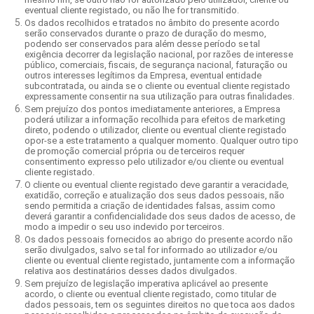
eventual cliente registado, ou não lhe for transmitido.
Os dados recolhidos e tratados no âmbito do presente acordo
serão conservados durante o prazo de duração do mesmo,
podendo ser conservados para além desse período se tal
exigência decorrer da legislação nacional, por razões de interesse
público, comerciais, fiscais, de segurança nacional, faturação ou
outros interesses legítimos da Empresa, eventual entidade
subcontratada, ou ainda se o cliente ou eventual cliente registado
expressamente consentir na sua utilização para outras finalidades.
Sem prejuízo dos pontos imediatamente anteriores, a Empresa
poderá utilizar a informação recolhida para efeitos de marketing
direto, podendo o utilizador, cliente ou eventual cliente registado
opor-se a este tratamento a qualquer momento. Qualquer outro tipo
de promoção comercial própria ou de terceiros requer
consentimento expresso pelo utilizador e/ou cliente ou eventual
cliente registado.
O cliente ou eventual cliente registado deve garantir a veracidade,
exatidão, correção e atualização dos seus dados pessoais, não
sendo permitida a criação de identidades falsas, assim como
deverá garantir a confidencialidade dos seus dados de acesso, de
modo a impedir o seu uso indevido por terceiros.
Os dados pessoais fornecidos ao abrigo do presente acordo não
serão divulgados, salvo se tal for informado ao utilizador e/ou
cliente ou eventual cliente registado, juntamente com a informação
relativa aos destinatários desses dados divulgados.
Sem prejuízo de legislação imperativa aplicável ao presente
acordo, o cliente ou eventual cliente registado, como titular de
dados pessoais, tem os seguintes direitos no que toca aos dados