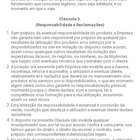
fundamento que considere legítimo, caso seja detetada, e no
momento em que o seja.
Cláusula 5.
(Responsabilidade e Reclamações)
Sem prejuízo da eventual responsabilidade do produtor, a Empresa
não garante nem será responsável por prejuízo de qualquer tipo
resultante da utilização dos produtos e/ou serviços por si
disponibilizados no
site
em violação do disposto neste acordo,
assim como quaisquer outros resultantes da violação das
espectativas de lucro, de negócio, ou similares, ou de litigâncias
que surjam com eventuais terceiros que contratem com o cliente.
A posição ora assumida pela Empresa não invalida que a mesma
reconheça, reforce e aconselhe, o utilizador e eventual cliente,
relativamente aos cuidados que deverá ter no manuseamento dos
produtos e/ou serviços por si disponibilizados, o que em momento
algum valerá como uma garantia ou responsabilização pessoal,
mormente porque o cliente declara, com a compra, ter a
competência e/ou formação para a sua utilização, assumindo
assim os seus riscos.
Esta limitação de responsabilidade é essencial à conclusão da
venda, condição que desde já o utilizador e eventual cliente declara
reconhecer.
O disposto na presente Cláusula não invalida qualquer
incumprimento que, por lei ou por acordo confira à outra parte, nos
termos gerais de direito, o direito de resolver o contrato, sem
prejuízo das correspondentes indemnizações legais.
Na medida do permitido por lei e pelo presente acordo, o utilizador