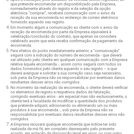
que pretende encomendar um disponibilizado pela Empresa,
nomeadamente através do registo e da seleção da opção
eletrónica “comprar”, receberá comunicação com o aviso da
receção da sua encomenda no endereço de correio eletrónico
fornecido aquando seu registo.
Em momento algum a comunicação ao cliente com o aviso da
receção da encomenda por parte da Empresa equivalerá à
celebração/conclusão do contrato, que apenas se considera
celebrado assim que esta receba confirmação de pagamento da
encomenda.
Para efeitos do ponto imediatamente anterior, a “comunicação”
seguirá com a indicação do número de encomenda - que deverá
ser utilizado pelo cliente em qualquer comunicação com a Empresa
relativa àquela encomenda -, assim como seguirá com todos os
dados fornecidos pelo cliente aquando o seu registo – e que
deverá averiguar e solicitar a sua correção caso seja necessário,
sob pena da Empresa não se responsabilizar por eventuais danos
resultantes desses erros não corrigidos.
No momento da realização da encomenda, o cliente deverá verificar
os elementos de registo e respetivos dados de faturação,
corrigindo eventuais erros - em especial mas não exclusivamente, o
cliente terá a faculdade de modificar a quantidade dos produtos
que pretende adquirir, adicionando ou eliminando um ou mais
produtos à sua encomenda -, sob pena da Empresa não se
responsabilizar por eventuais danos resultantes desses erros não
corrigidos.
A Empresa recusará qualquer encomenda que indicie ter sido
realizada de má-fé, em completo desrespeito pelo presente
acordo, em violação de disposição legal em vigor, ou com outro