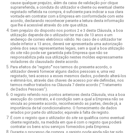
cause qualquer prejuízo, além da caixa de validação por clique
suprarreferida, a conduta do utilizador e cliente ou eventual cliente
registado refletida na compra, é suficiente para indicar a sua clara
vontade em contratar com a Empresa em conformidade com este
acordo, declarando reconhecer perante a leitura desta informação
que lhe é acessível através do
site
que utiliza.
Sem prejuízo do disposto nos pontos 2 e 3 desta Cláusula, a boa
utilização depende de o utilizador ter mais de 13 anos e um
endereço de correio eletrónico válido. No caso de o utilizador ter
idade inferior a 13 anos, deverá ser apresentada uma autorização
prévia dos seus representantes legais, sem a qual a boa utilização
do
site
não pode ser garantida pela Empresa que não se
responsabiliza pela sua utilização nestes moldes expressamente
violadores do clausulado deste acordo.
Para efeitos de “registo
”
nos termos do presente acordo, o
utilizador deverá fornecer alguns dados pessoais e, uma vez
registado, terá acesso a esses mesmos dados, podendo alterá-los
e eliminá-los, através das chaves de acesso por ele definidas, nos
termos melhor tratados na Cláusula 7 deste acordo (“Tratamento
de Dados Pessoais”).
O registo referido nos pontos anteriores desta Cláusula, visa a boa
execução do contrato, e é condição sem a qual a Empresa não se
vincula ao presente acordo, reconhecendo as partes, desde já, a
importância de tal condicionalismo. O fornecimento de dados
errados por parte do utilizador, equivale à falta de registo.
É com o registo que o utilizador do
site
se qualifica como eventual
cliente registado, na medida em que é com o registo que poderá
contratar os bens e/ou serviços fornecidos pela Empresa.
Durante o processo de compra, o registo pode ainda não ter sido