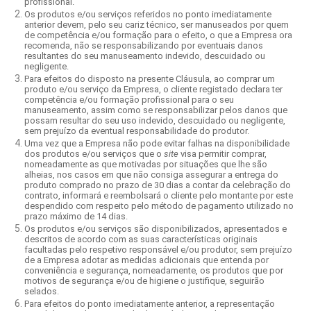
profissional.
Os produtos e/ou serviços referidos no ponto imediatamente
anterior devem, pelo seu cariz técnico, ser manuseados por quem
de competência e/ou formação para o efeito, o que a Empresa ora
recomenda, não se responsabilizando por eventuais danos
resultantes do seu manuseamento indevido, descuidado ou
negligente.
Para efeitos do disposto na presente Cláusula, ao comprar um
produto e/ou serviço da Empresa, o cliente registado declara ter
competência e/ou formação profissional para o seu
manuseamento, assim como se responsabilizar pelos danos que
possam resultar do seu uso indevido, descuidado ou negligente,
sem prejuízo da eventual responsabilidade do produtor.
Uma vez que a Empresa não pode evitar falhas na disponibilidade
dos produtos e/ou serviços que o
site
visa permitir comprar,
nomeadamente as que motivadas por situações que lhe são
alheias, nos casos em que não consiga assegurar a entrega do
produto comprado no prazo de 30 dias a contar da celebração do
contrato, informará e reembolsará o cliente pelo montante por este
despendido com respeito pelo método de pagamento utilizado no
prazo máximo de 14 dias.
Os produtos e/ou serviços são disponibilizados, apresentados e
descritos de acordo com as suas características originais
facultadas pelo respetivo responsável e/ou produtor, sem prejuízo
de a Empresa adotar as medidas adicionais que entenda por
conveniência e segurança, nomeadamente, os produtos que por
motivos de segurança e/ou de higiene o justifique, seguirão
selados.
Para efeitos do ponto imediatamente anterior, a representação