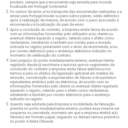
produto, sempre que a encomenda seja enviada para morada
localizada em Portugal Continental.
Os custos de envio e/ou transporte das encomendas realizadas e a
enviar para Portugal Insular ou para outros países, serão definidos
após a realização da mesma, de acordo com o peso associado à
encomenda e à localização do país de envio.
Após a conclusão do contrato, a Empresa emite fatura de acordo
com as informações fornecidas pelo utilizador e/ou cliente ou
eventual cliente aquando o registo, valendo para o efeito como
verdadeiras, remetendo-a também por correio para a morada
indicada no registo juntamente com o envio da encomenda, e/ou
por correio eletrónico para o endereço eletrónico indicado no
momento de celebração do contrato.
Sem prejuízo do ponto imediatamente anterior, eventual cliente
registado desde já reconhece e autoriza que no seguimento da
conclusão do contrato a empresa emita fatura eletrónica nos
termos e para os efeitos da legislação aplicável em matéria de
emissão, conservação e arquivamento de faturas e documentos
equivalentes emitidos pela via eletrónica, de acordo com as
informações fornecidas pelo cliente ou eventual cliente registado
aquando o registo, valendo para o efeito como verdadeiras,
remetendo-a também por correio eletrónico para o endereço
indicado no registo.
Quando seja adotada pela Empresa a modalidade de faturação
prevista no ponto imediatamente anterior, poderá essa mesma ser
suspensa ou cancelada, momento em que a empresa emitirá a(s)
fatura(s) em formato papel, seguindo os demais termos previstos
no ponto 4 desta Cláusula.