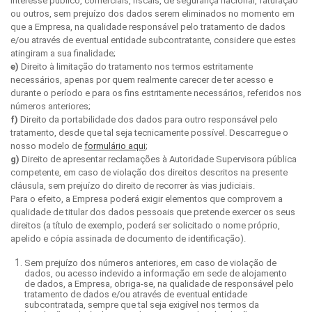
interesse público, comerciais, fiscais, de segurança nacional, faturação
ou outros, sem prejuízo dos dados serem eliminados no momento em
que a Empresa, na qualidade responsável pelo tratamento de dados
e/ou através de eventual entidade subcontratante, considere que estes
atingiram a sua finalidade;
e)
Direito à limitação do tratamento nos termos estritamente
necessários, apenas por quem realmente carecer de ter acesso e
durante o período e para os fins estritamente necessários, referidos nos
números anteriores;
f)
Direito da portabilidade dos dados para outro responsável pelo
tratamento, desde que tal seja tecnicamente possível. Descarregue o
nosso modelo de
formulário aqui
;
g)
Direito de apresentar reclamações à Autoridade Supervisora pública
competente, em caso de violação dos direitos descritos na presente
cláusula, sem prejuízo do direito de recorrer às vias judiciais.
Para o efeito, a Empresa poderá exigir elementos que comprovem a
qualidade de titular dos dados pessoais que pretende exercer os seus
direitos (a título de exemplo, poderá ser solicitado o nome próprio,
apelido e cópia assinada de documento de identificação).
Sem prejuízo dos números anteriores, em caso de violação de
dados, ou acesso indevido a informação em sede de alojamento
de dados, a Empresa, obriga-se, na qualidade de responsável pelo
tratamento de dados e/ou através de eventual entidade
subcontratada, sempre que tal seja exigível nos termos da