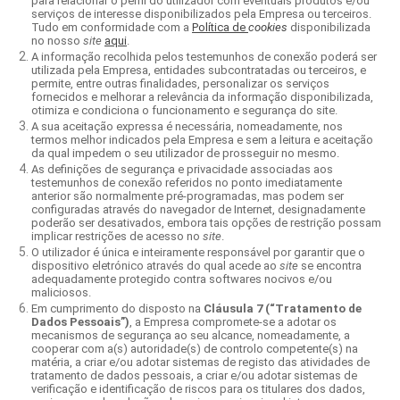
para relacionar o perfil do utilizador com eventuais produtos e/ou
serviços de interesse disponibilizados pela Empresa ou terceiros.
Tudo em conformidade com a
Política de
cookies
disponibilizada
no nosso
site
aqui
.
A informação recolhida pelos testemunhos de conexão poderá ser
utilizada pela Empresa, entidades subcontratadas ou terceiros, e
permite, entre outras finalidades, personalizar os serviços
fornecidos e melhorar a relevância da informação disponibilizada,
otimiza e condiciona o funcionamento e segurança do site.
A sua aceitação expressa é necessária, nomeadamente, nos
termos melhor indicados pela Empresa e sem a leitura e aceitação
da qual impedem o seu utilizador de prosseguir no mesmo.
As definições de segurança e privacidade associadas aos
testemunhos de conexão referidos no ponto imediatamente
anterior são normalmente pré-programadas, mas podem ser
configuradas através do navegador de Internet, designadamente
poderão ser desativados, embora tais opções de restrição possam
implicar restrições de acesso no
site
.
O utilizador é única e inteiramente responsável por garantir que o
dispositivo eletrónico através do qual acede ao
site
se encontra
adequadamente protegido contra softwares nocivos e/ou
maliciosos.
Em cumprimento do disposto na
Cláusula 7 (“Tratamento de
Dados Pessoais”)
, a Empresa compromete-se a adotar os
mecanismos de segurança ao seu alcance, nomeadamente, a
cooperar com a(s) autoridade(s) de controlo competente(s) na
matéria, a criar e/ou adotar sistemas de registo das atividades de
tratamento de dados pessoais, a criar e/ou adotar sistemas de
verificação e identificação de riscos para os titulares dos dados,