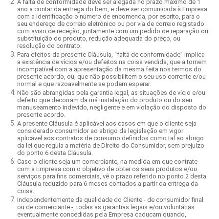
A falta de conformidade deve ser alegada no prazo máximo de 1
ano a contar da entrega do bem, e deve ser comunicada à Empresa
com a identificação o número de encomenda, por escrito, para o
seu endereço de correio eletrónico ou por via de correio registado
com aviso de receção, juntamente com um pedido de reparação ou
substituição do produto, redução adequada do preço, ou
resolução do contrato.
Para efeitos da presente Cláusula, “falta de conformidade” implica
a existência de vícios e/ou defeitos na coisa vendida, que a tornem
incompatível com a apresentação da mesma feita nos termos do
presente acordo, ou, que não possibilitem o seu uso corrente e/ou
normal e que razoavelmente se podem esperar.
Não são abrangidas pela garantia legal, as situações de vício e/ou
defeito que decorram da má instalação do produto ou do seu
manuseamento indevido, negligente e em violação do disposto do
presente acordo.
A presente Cláusula é aplicável aos casos em que o cliente seja
considerado consumidor ao abrigo da legislação em vigor
aplicável aos contratos de consumo definidos como tal ao abrigo
da lei que regula a matéria de Direito do Consumidor, sem prejuízo
do ponto 6 desta Cláusula.
Caso o cliente seja um comerciante, na medida em que contrate
com a Empresa com o objetivo de obter os seus produtos e/ou
serviços para fins comerciais, vê o prazo referido no ponto 2 desta
Cláusula reduzido para 6 meses contados a partir da entrega da
coisa.
Independentemente da qualidade do Cliente - de consumidor final
ou de comerciante -, todas as garantias legais e/ou voluntárias
eventualmente concedidas pela Empresa caducam quando,