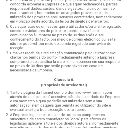
concorda exonerar a Empresa de quaisquer reclamações, perdas,
responsabilidades, custos, danos e gastos, incluindo, mas não
exclusivamente, honorários de advogados provenientes da
utilização dos produtos e/ou serviços contratados, nomeadamente
em violação deste acordo, da lei ou de direitos de terceiros.
Quaisquer atos ou omissões que o utilizador e/ou cliente registado
considere violadores do presente acordo, deverão ser
comunicados à Empresa no prazo de 30 dias após o seu
conhecimento do facto, por meio de correio eletrónico ou, se tal
não for possível, por meio de correio registado com aviso de
receção.
Uma vez recebida a reclamação comunicada pelo utilizador e/ou
cliente nos termos do ponto imediatamente anterior, a Empresa
compromete-se a analisá-la e a emitir um parecer em sua resposta,
no prazo de 30 dias que serão prorrogáveis em caso de
necessidade da Empresa.
Cláusula 6.
(Propriedade Intelectual)
Tanto a página da Internet como o domínio www.formifri.com
através do qual aquela é acessível, são da titularidade da Empresa,
e em momento algum poderão ser utilizados sem a sua
autorização, além daquela que permita ao utilizador do
site
e
eventual cliente, a boa execução deste acordo.
A Empresa é igualmente titular de todos os componentes
suscetíveis de serem considerados “obra” para efeitos da
legislação aplicável à tutela dos direitos autorais, nomeadamente
mas não apenas, todos os textos, gráficos, fotografias, músicas,