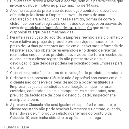
O cliente tem direito a resolver o acordo, sem que para tal tenha que
invocar qualquer motivo no prazo máximo de 14 dias.
A comunicação da pretensão de resolução contratual deverá ser
efetuada pelo cliente à Empresa através do envio de uma
declaração clara e inequívoca nesse sentido, por via de correio
eletrónico, por carta registada com aviso de receção, ou através do
envio do
modelo de formulário de livre resolução
que ora se
disponibiliza
aqui
, pelas mesmas vias.
Perante a resolução do acordo, a Empresa reembolsará o cliente do
valor relativo ao preço do produto e/ou serviço comprado, no
prazo de 14 dias posteriores àquele em que tiver sido informada de
tal pretensão, não obstante reservando-se no direito de reter tal
reembolso enquanto os produtos devolvidos não forem recebidos
ou enquanto o cliente registado não prestar prova da sua
devolução, o que desde já poderá ser solicitado pela Empresa para
o efeito.
O cliente suportará os custos de devolução do produto contratado.
O disposto na presente Cláusula não é aplicável aos casos em que
o cliente não conserve os bens de modo a poder restitui-los à
Empresa nas justas condições de utilização em que lhe foram
enviados, com todos os seus componentes e acessórios, sem
prejuízo da faculdade de, com o devido cuidado, inspecionar e
manipular o bem.
A presente Cláusula não será igualmente aplicável e, portanto, o
cliente registado não pode resolver livremente o Contrato, quando,
tratando-se de um produto selado nos termos do ponto 5 da
Cláusula 10, este tenha sido aberto após a sua entrega.
FORMIFRI, LDA