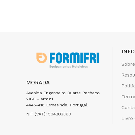
INF
Sobre
Resol
MORADA
Polít
Avenida Engenheiro Duarte Pacheco
Termo
2180 - Armz.1
4445-416 Ermesinde, Portugal.
Conta
NIF (VAT): 504203363
Livro