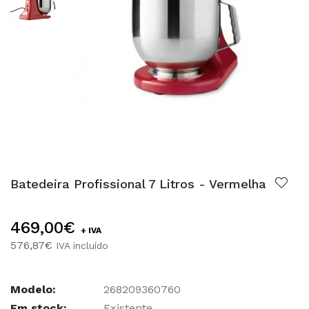
Batedeira Profissional 7 Litros - Vermelha
469,00€
+ IVA
576,87€
IVA incluído
Modelo:
268209360760
Em stock:
Existente