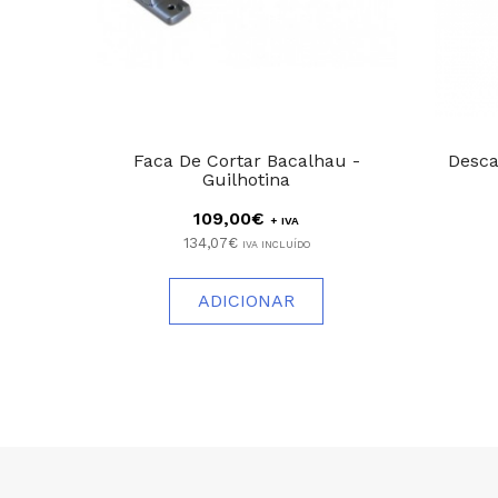
Faca De Cortar Bacalhau -
Desca
Guilhotina
109,00€
+ IVA
134,07€
IVA INCLUÍDO
ADICIONAR