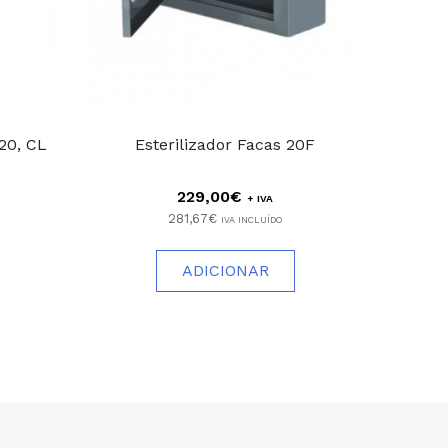
 20, CL
Esterilizador Facas 20F
Discos
229,00€
+ IVA
281,67€
IVA INCLUÍDO
ADICIONAR