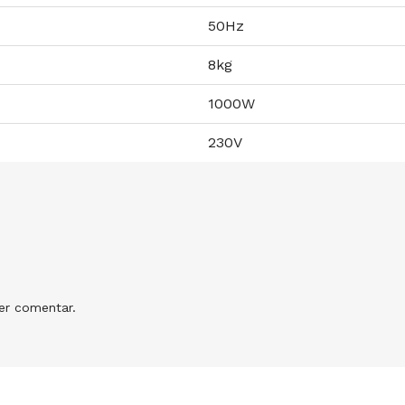
50Hz
8kg
1000W
230V
r comentar.