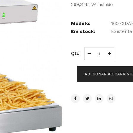
269,37€
IVA incluído
Modelo:
1607XDA
Em stock:
Existente
Qtd
ADICIONAR AO CARRINH