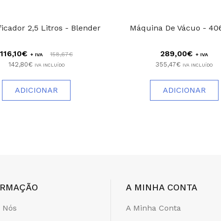
ficador 2,5 Litros - Blender
Máquina De Vácuo - 4
116,10€
289,00€
158,67€
+ IVA
+ IVA
142,80€
355,47€
IVA INCLUÍDO
IVA INCLUÍDO
ADICIONAR
ADICIONAR
ORMAÇÃO
A MINHA CONTA
 Nós
A Minha Conta