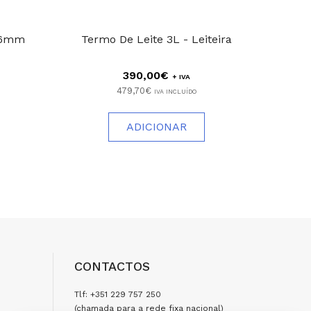
06mm
Termo De Leite 3L - Leiteira
Discos
390,00€
+ IVA
479,70€
IVA INCLUÍDO
ADICIONAR
CONTACTOS
Tlf: +351 229 757 250
(chamada para a rede fixa nacional)