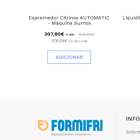
Espremedor Citrinos AUTOMATIC
Liquidi
- Máquina Sumos
307,80€
420,66€
+ IVA
378,59€
IVA INCLUÍDO
ADICIONAR
INF
Sobre