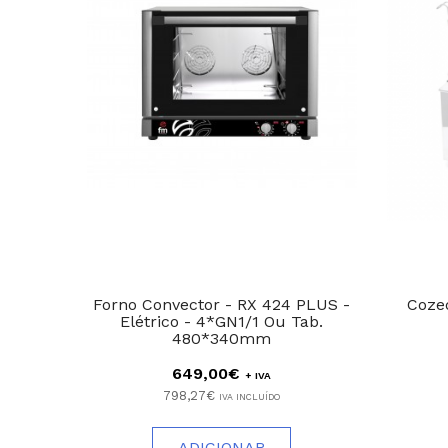
Forno Convector - RX 424 PLUS -
Cozed
Elétrico - 4*GN1/1 Ou Tab.
480*340mm
649,00€
+ IVA
798,27€
IVA INCLUÍDO
ADICIONAR