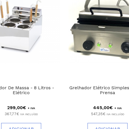
or De Massa - 8 Litros -
Grelhador Elétrico Simple
Elétrico
Prensa
299,00€
445,00€
+ IVA
+ IVA
367,77€
547,35€
IVA INCLUÍDO
IVA INCLUÍDO
ADICIONAR
ADICIONAR