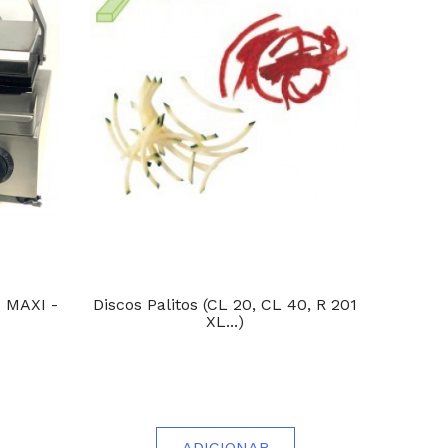
s MAXI -
Discos Palitos (CL 20, CL 40, R 201
Mi
XL...)
ADICIONAR