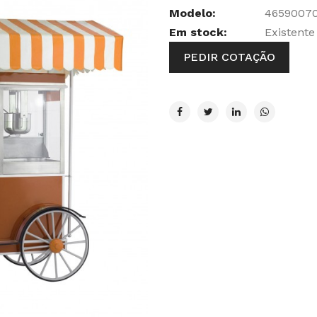
Modelo:
4659007
Em stock:
Existente
PEDIR COTAÇÃO