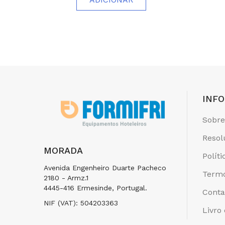
INF
Sobre
Resol
MORADA
Polít
Avenida Engenheiro Duarte Pacheco
Termo
2180 - Armz.1
4445-416 Ermesinde, Portugal.
Conta
NIF (VAT): 504203363
Livro