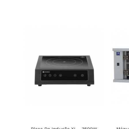
Placa De Indução XL - 3500W
Máqui