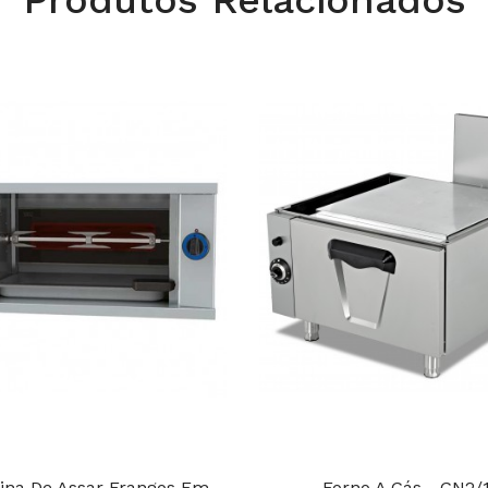
Produtos Relacionados
na De Assar Frangos Em
Forno A Gás - GN2/