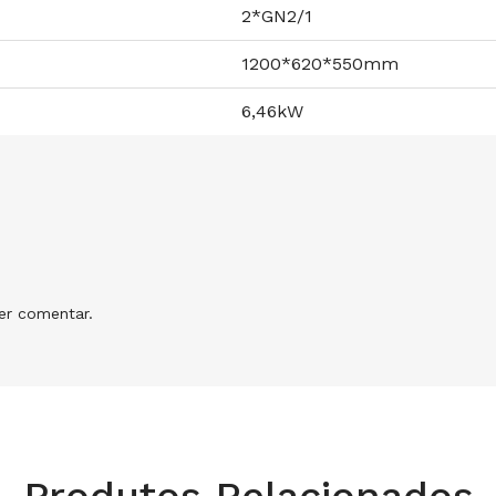
2*GN2/1
1200*620*550mm
6,46kW
r comentar.