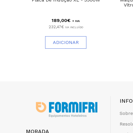
Vitr
189,00€
+ IVA
232,47€
IVA INCLUÍDO
ADICIONAR
INF
Sobre
Resol
MORADA