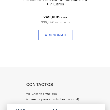
+ 7 Litros
4
269,00€
+ IVA
330,87€
IVA INCLUÍDO
ADICIONAR
CONTACTOS
Tlf: +351 229 757 250
(chamada para a rede fixa nacional)
Tlm: +351 917 977 500