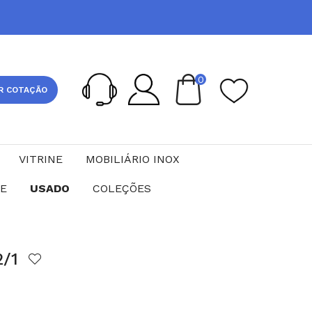
0
R COTAÇÃO
VITRINE
MOBILIÁRIO INOX
CE
USADO
COLEÇÕES
2/1