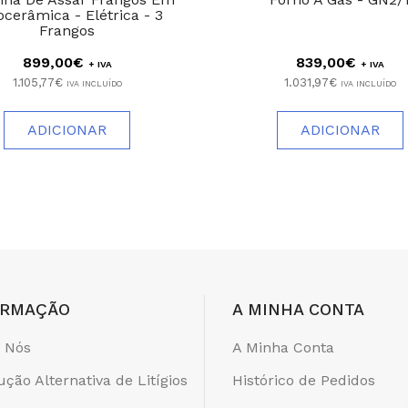
ocerâmica - Elétrica - 3
Frangos
899,00€
839,00€
+ IVA
+ IVA
1.105,77€
1.031,97€
IVA INCLUÍDO
IVA INCLUÍDO
ADICIONAR
ADICIONAR
ORMAÇÃO
A MINHA CONTA
 Nós
A Minha Conta
ução Alternativa de Litígios
Histórico de Pedidos