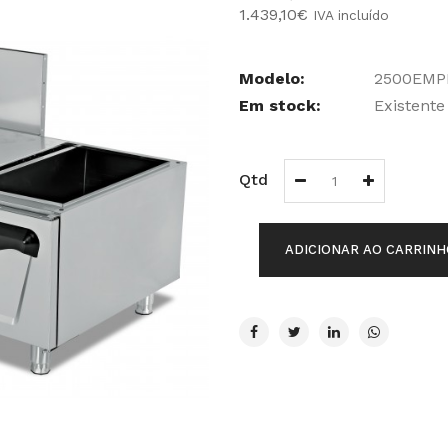
1.439,10€
IVA incluído
Modelo:
2500EMP
Em stock:
Existente
Qtd
ADICIONAR AO CARRINH