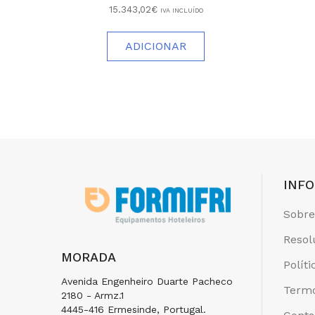
15.343,02€
IVA INCLUÍDO
ADICIONAR
INF
Sobre
Resol
MORADA
Polít
Avenida Engenheiro Duarte Pacheco
Termo
2180 - Armz.1
4445-416 Ermesinde, Portugal.