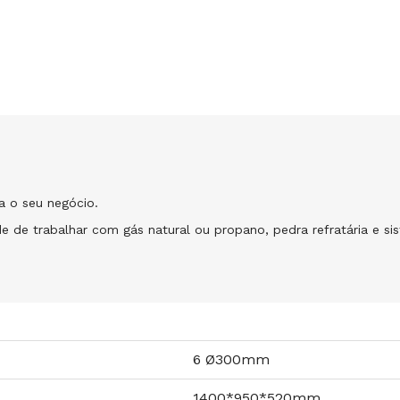
ra o seu negócio.
de de trabalhar com gás natural ou propano, pedra refratária e sis
6 Ø300mm
1400*950*520mm