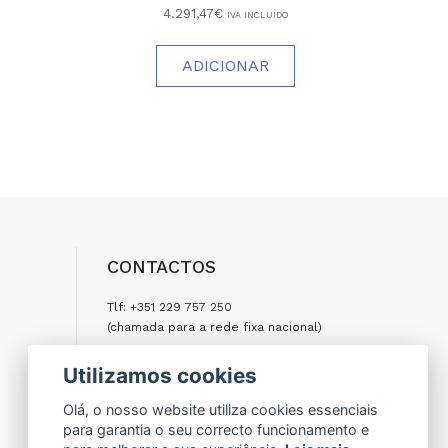
4.291,47€
IVA INCLUÍDO
ADICIONAR
CONTACTOS
Tlf: +351 229 757 250
(chamada para a rede fixa nacional)
Tlm: +351 917 977 500
Utilizamos cookies
(chamada para a rede móvel nacional)
Olá, o nosso website utiliza cookies essenciais
Email: encomendas@formifri.com
para garantia o seu correcto funcionamento e