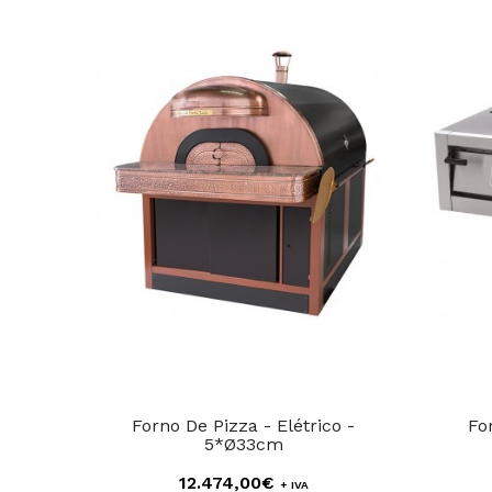
Forno De Pizza - Elétrico -
Fo
5*Ø33cm
12.474,00€
+ IVA