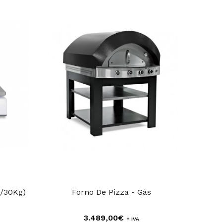
5/30Kg)
Forno De Pizza - Gás
Forn
3.489,00€
+ IVA