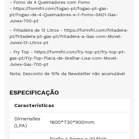
- Forno de 4 Queimadores com Forno
-
https://formifri.com/fogao-pt/fogao-pt-gas-
pt/Fogao-de-4-Queimadores-e-1-Forno-GN21-Gas-
Junex-700-pt
- Fritadeira de 13 Litros -
https://formifri.com/fritadeira-
pt/fritadeira-pt-gas-pt/Fritadeira-a-Gas-com-Movel-
Junex-13-Litros-pt
- Fry Top -
https://formifri.com/fry-top-pt/fry-top-pt-
gas-pt/Fry-Top-Placa-de-Grelhar-Lisa-com-Movel-
Junex-Gas-700-pt
Nota: Desconto de 10% da Newsletter não acumulável
ESPECIFICAÇÃO
Características
Dimensões
1600*730*900mm
(LPA)
Fogão + Forno = 32,5kW