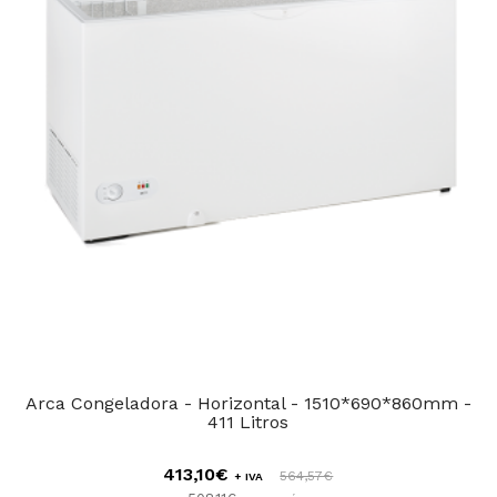
Arca Congeladora - Horizontal - 1510*690*860mm -
411 Litros
413,10€
564,57€
+ IVA