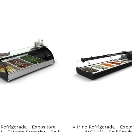
 Refrigerada - Expositora -
Vitrine Refrigerada - Expo
 - Estante Superior - Self
6*GN1/3 - Self Servi