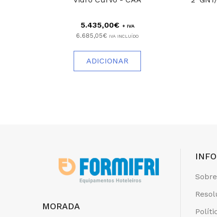
5.435,00€
+ IVA
6.685,05€
IVA INCLUÍDO
ADICIONAR
INF
Sobre
Resol
MORADA
Polít