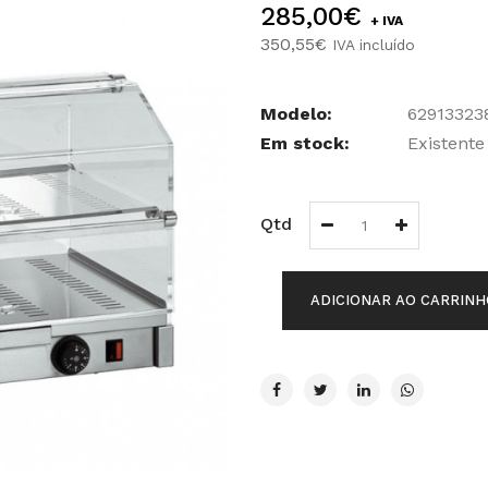
285,00€
+ IVA
350,55€
IVA incluído
Modelo:
62913323
Em stock:
Existente
Qtd
ADICIONAR AO CARRINH