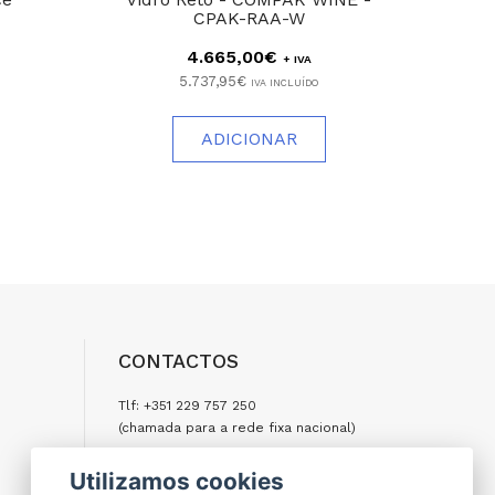
CPAK-RAA-W
4.665,00€
+ IVA
5.737,95€
IVA INCLUÍDO
ADICIONAR
CONTACTOS
Tlf: +351 229 757 250
(chamada para a rede fixa nacional)
Tlm: +351 917 977 500
Utilizamos cookies
(chamada para a rede móvel nacional)