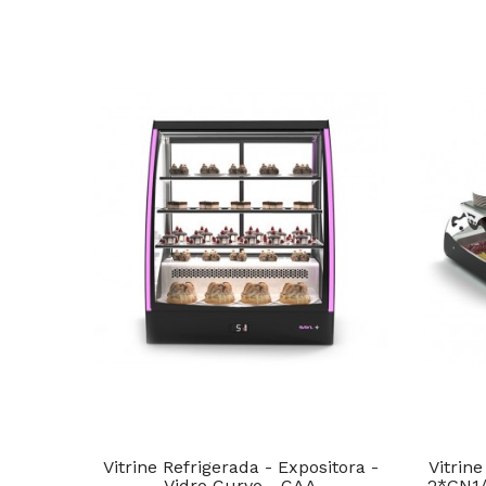
Vitrine Refrigerada - Expositora -
Vitrine
Vidro Curvo - CAA
2*GN1/1