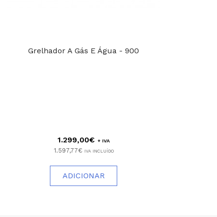
Grelhador A Gás E Água - 900
1.299,00€
+ IVA
1.597,77€
IVA INCLUÍDO
ADICIONAR