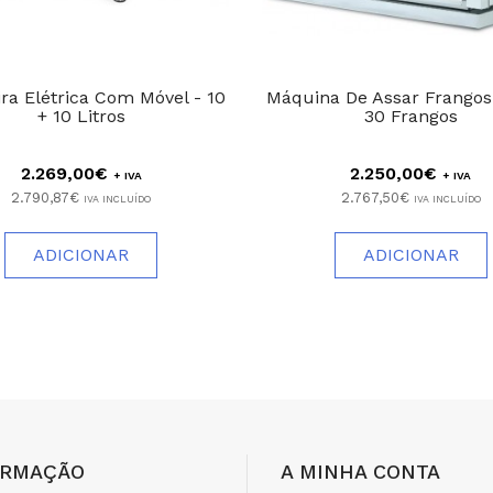
ira Elétrica Com Móvel - 10
Máquina De Assar Frangos 
+ 10 Litros
30 Frangos
2.269,00€
2.250,00€
+ IVA
+ IVA
2.790,87€
2.767,50€
IVA INCLUÍDO
IVA INCLUÍDO
ADICIONAR
ADICIONAR
ORMAÇÃO
A MINHA CONTA