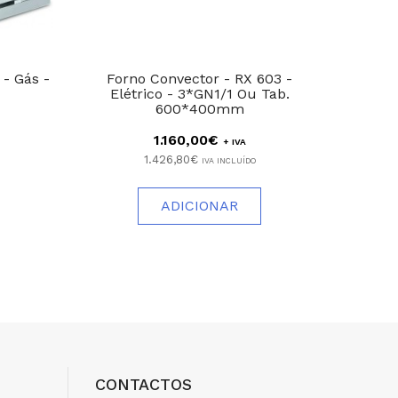
- Gás -
Forno Convector - RX 603 -
Fritad
Elétrico - 3*GN1/1 Ou Tab.
M
600*400mm
1.160,00€
+ IVA
1.426,80€
IVA INCLUÍDO
ADICIONAR
CONTACTOS