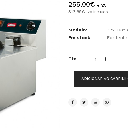
255,00€
+ IVA
313,65€
IVA incluído
Modelo:
32200853
Em stock:
Existente
Qtd
ADICIONAR AO CARRINH