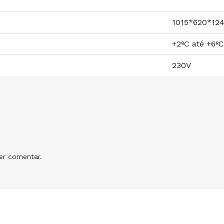
1015*620*1
+2ºC até +6ºC
230V
r comentar.