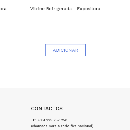
ora -
Vitrine Refrigerada - Expositora
Vitrin
1
ADICIONAR
CONTACTOS
Tlf: +351 229 757 250
(chamada para a rede fixa nacional)