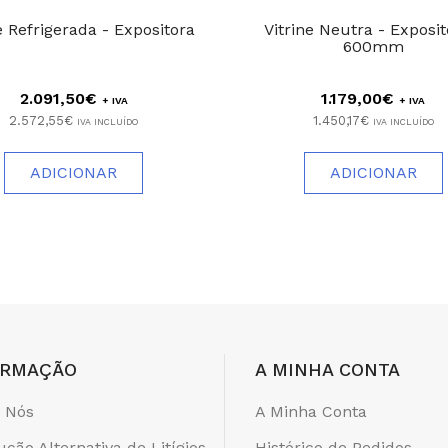
e Refrigerada - Expositora
Vitrine Neutra - Exposit
600mm
2.091,50€
1.179,00€
+ IVA
+ IVA
2.572,55€
1.450,17€
IVA INCLUÍDO
IVA INCLUÍDO
ADICIONAR
ADICIONAR
ORMAÇÃO
A MINHA CONTA
 Nós
A Minha Conta
ução Alternativa de Litígios
Histórico de Pedidos