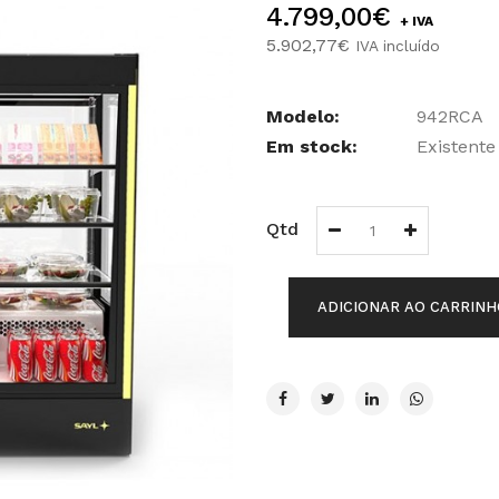
4.799,00€
+ IVA
5.902,77€
IVA incluído
Modelo:
942RCA
Em stock:
Existente
Qtd
ADICIONAR AO CARRINH