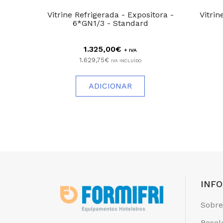
Vitrine Refrigerada - Expositora -
Vitrin
6*GN1/3 - Standard
1.325,00€
+ IVA
1.629,75€
IVA INCLUÍDO
ADICIONAR
INF
Sobre
Resol