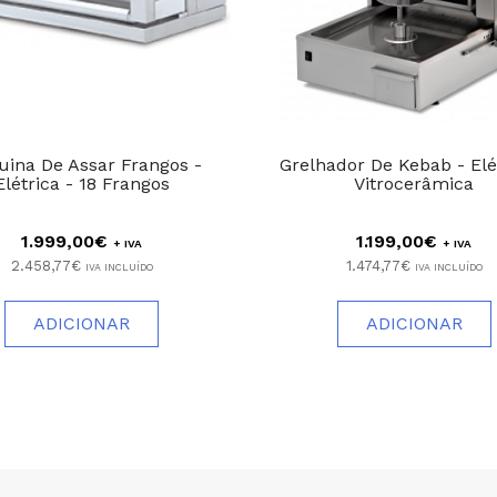
ina De Assar Frangos -
Grelhador De Kebab - Elét
Elétrica - 18 Frangos
Vitrocerâmica
1.999,00€
1.199,00€
+ IVA
+ IVA
2.458,77€
1.474,77€
IVA INCLUÍDO
IVA INCLUÍDO
ADICIONAR
ADICIONAR