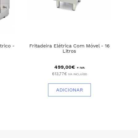
rico -
Fritadeira Elétrica Com Móvel - 16
T
Litros
499,00€
+ IVA
613,77€
IVA INCLUÍDO
ADICIONAR