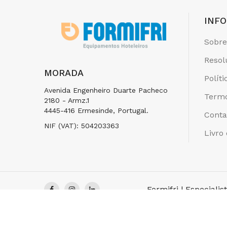
INF
Sobre
Resol
MORADA
Polít
Avenida Engenheiro Duarte Pacheco
Termo
2180 - Armz.1
4445-416 Ermesinde, Portugal.
Conta
NIF (VAT): 504203363
Livro
Formifri | Especiali
DEVELOPED BY
ANM CONNECTION - MARKETING & WEB SPECI