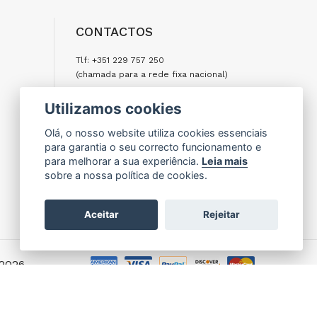
CONTACTOS
Tlf: +351 229 757 250
(chamada para a rede fixa nacional)
Tlm: +351 917 977 500
Utilizamos cookies
(chamada para a rede móvel nacional)
Olá, o nosso website utiliza cookies essenciais
Email: encomendas@formifri.com
para garantia o seu correcto funcionamento e
para melhorar a sua experiência.
Leia mais
ENVIAR UMA MENSAGEM
sobre a nossa política de cookies.
Aceitar
Rejeitar
 2026