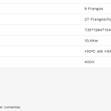
9 Frangos
27 Frangos/h
735*1264*1
10,4Kw
+50ºC até +3
400V
r comentar.