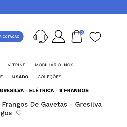
0
R COTAÇÃO
VITRINE
MOBILIÁRIO INOX
CE
USADO
COLEÇÕES
RESILVA - ELÉTRICA - 9 FRANGOS
 Frangos De Gavetas - Gresilva
angos