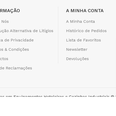
ORMAÇÃO
A MINHA CONTA
 Nós
A Minha Conta
ução Alternativa de Litígios
Histórico de Pedidos
ica de Privacidade
Lista de Favoritos
s & Condições
Newsletter
ctos
Devoluções
 de Reclamações
stas em Equipamentos Hoteleiros e Cozinhas Industriais ©
ALISTS