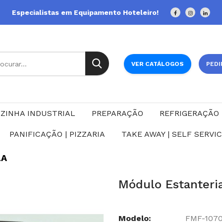
Especialistas em Equipamento Hoteleiro!
VER CATÁLOGOS
PEDI
ZINHA INDUSTRIAL
PREPARAÇÃO
REFRIGERAÇÃO
PANIFICAÇÃO | PIZZARIA
TAKE AWAY | SELF SERVI
LA
Módulo Estanteri
Modelo:
FMF-107