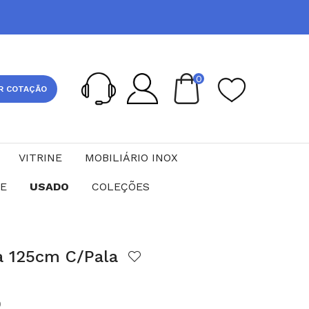
0
R COTAÇÃO
VITRINE
MOBILIÁRIO INOX
CE
USADO
COLEÇÕES
a 125cm C/Pala
0