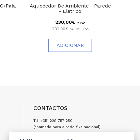
 C/Pala
Aquecedor De Ambiente - Parede
Fi
- Elétrico
230,00€
+ IVA
282,90€
IVA INCLUÍDO
ADICIONAR
CONTACTOS
Tlf: +351 229 757 250
(chamada para a rede fixa nacional)
Tlm: +351 917 977 500