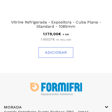
Vitrine Refrigerada - Expositora - Cuba Plana -
Standard - 1085mm
1.179,00€
+ IVA
1.450,17€
IVA INCLUÍDO
ADICIONAR
MORADA
Avenida Engenheiro Duarte Pacheco 2180 - Armz.1