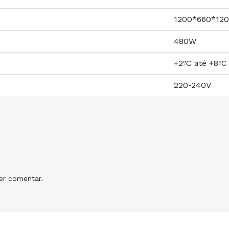
1200*660*1
480W
+2ºC até +8ºC
220-240V
r comentar.