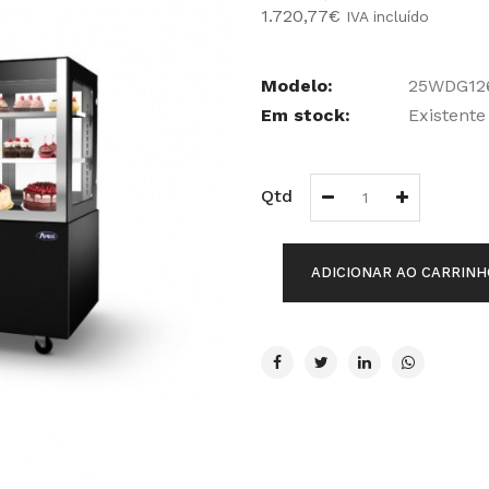
1.720,77€
IVA incluído
Modelo:
25WDG12
Em stock:
Existente
Qtd
ADICIONAR AO CARRINH