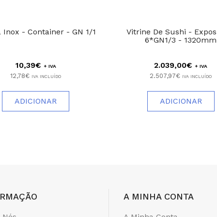
Inox - Container - GN 1/1
Vitrine De Sushi - Exposi
6*GN1/3 - 1320mm
10,39€
2.039,00€
+ IVA
+ IVA
12,78€
2.507,97€
IVA INCLUÍDO
IVA INCLUÍDO
ADICIONAR
ADICIONAR
ORMAÇÃO
A MINHA CONTA
 Nós
A Minha Conta