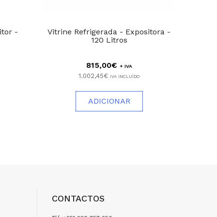
tor -
Vitrine Refrigerada - Expositora -
Vitrin
120 Litros
815,00€
+ IVA
1.002,45€
IVA INCLUÍDO
ADICIONAR
CONTACTOS